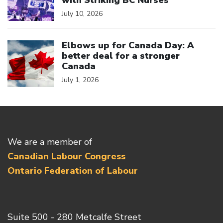
with Striking BC Nurses
July 10, 2026
Click to open the link
Elbows up for Canada Day: A
better deal for a stronger
Canada
July 1, 2026
We are a member of
Canadian Labour Congress
Ontario Federation of Labour
Suite 500 - 280 Metcalfe Street