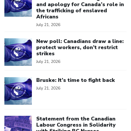
and apology for Canada’s role in
the trafficking of enslaved
Africans
July 21, 2026
Click to open the link
New poll: Canadians draw a line:
protect workers, don’t restrict
strikes
July 21, 2026
Click to open the link
Bruske: It’s time to fight back
July 21, 2026
Click to open the link
Statement from the Canadian
Labour Congress in Solidarity